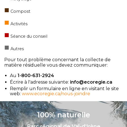
■
Compost
■
Activités
■
Séance du conseil
■
Autres
Pour tout problème concernant la collecte de
matière résiduelle vous devez communiquer:
Au
1-800-631-2924
Écrire à l'adresse suivante:
info@ecoregie.ca
Remplir un formulaire en ligne en visitant le site
web:
www.ecoregie.ca/nous-joindre
100% naturelle
Parc régional de Val-d'Irène