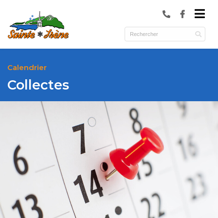
submenu (Municipalité )
submenu (Services )
ubmenu (Culture et loisirs )
Calendrier
Collectes