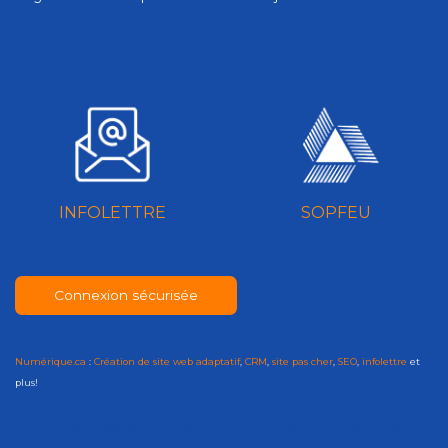
INFOLETTRE
SOPFEU
Connexion sécurisée
Numérique.ca
:
Création de site web adaptatif
,
CRM
,
site pas cher
,
SEO
,
infolettre
et
plus!
Numérique.ca
:
agence SEO
,
intégration de l'IA
,
site pour municipalité
,
création
de site web pas cher
,
infolettre
et plus!