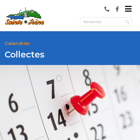
submenu (Municipalité )
submenu (Services )
ubmenu (Culture et loisirs )
Calendrier
Collectes