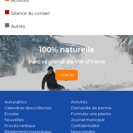
Activités
■
Séance du conseil
■
Autres
100% naturelle
Parc régional de Val-d'Irène
valdi.ski
Avis publics
Activités
Calendrier des collectes
Demande de permis
Écosite
Formuler une plainte
Nouvelles
Journal municipal
Procès-verbaux
Confidentialité
Règlements municipaux
Nous joindre