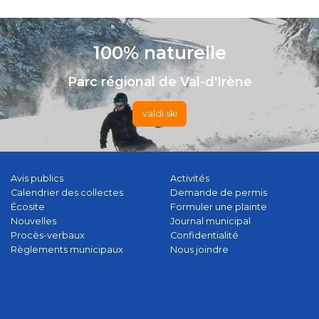
100% naturelle
Parc régional de Val-d'Irène
valdi.ski
Avis publics
Activités
Calendrier des collectes
Demande de permis
Écosite
Formuler une plainte
Nouvelles
Journal municipal
Procès-verbaux
Confidentialité
Règlements municipaux
Nous joindre