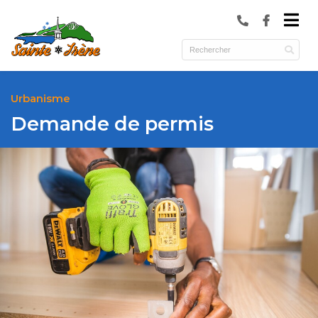
submenu (Municipalité )
submenu (Services )
ubmenu (Culture et loisirs )
Urbanisme
Demande de permis