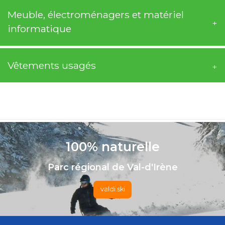
Meuble, électroménagers et matériel
informatique
Vêtements usagés
-
100% naturelle
Parc régional de Val-d'Irène
valdi.ski