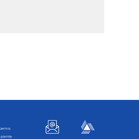
permis
plainte