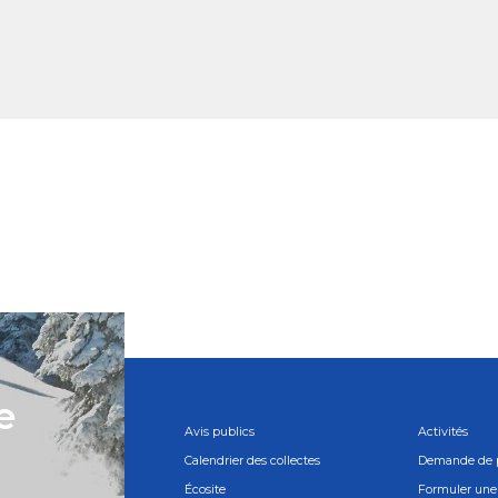
e
Avis publics
Activités
Calendrier des collectes
Demande de 
Écosite
Formuler une 