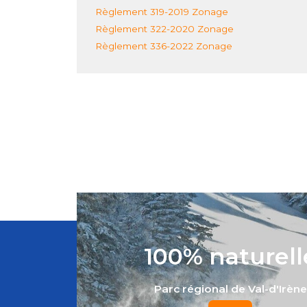
Règlement 319-2019 Zonage
Règlement 322-2020 Zonage
Règlement 336-2022 Zonage
100% naturell
Parc régional de Val-d'Irène