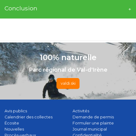
Conclusion
-
100% naturelle
Parc régional de Val-d'Irène
valdi.ski
Avis publics
Activités
Calendrier des collectes
Demande de permis
Écosite
Formuler une plainte
Nouvelles
Journal municipal
Procès-verbaux
Confidentialité