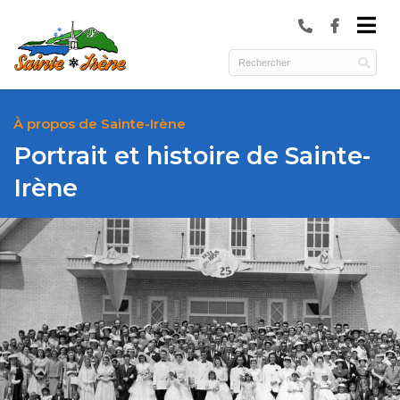
submenu (Municipalité )
submenu (Services )
ubmenu (Culture et loisirs )
À propos de Sainte-Irène
Portrait et histoire de Sainte-
Irène