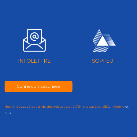
INFOLETTRE
SOPFEU
Connexion sécurisée
Numérique.ca
:
Création de site web adaptatif
,
CRM
,
site pas cher
,
SEO
,
infolettre
et
plus!
Numérique.ca
:
agence SEO
,
intégration de l'IA
,
site pour municipalité
,
création
de site web pas cher
,
infolettre
et plus!