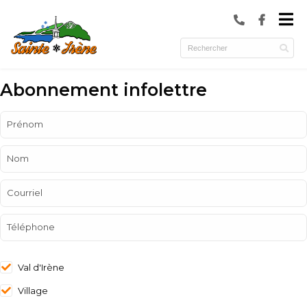
submenu (Municipalité )
submenu (Services )
ubmenu (Culture et loisirs )
Abonnement infolettre
Prénom
Nom
Courriel
Téléphone
Val d'Irène
Village