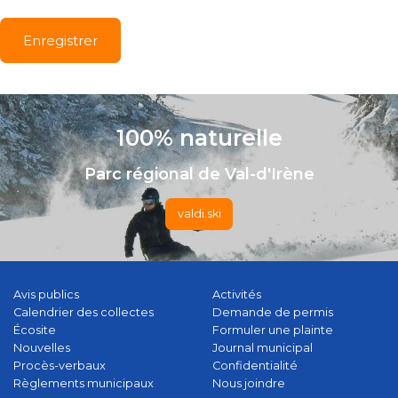
100% naturelle
Parc régional de Val-d'Irène
valdi.ski
Avis publics
Activités
Calendrier des collectes
Demande de permis
Écosite
Formuler une plainte
Nouvelles
Journal municipal
Procès-verbaux
Confidentialité
Règlements municipaux
Nous joindre