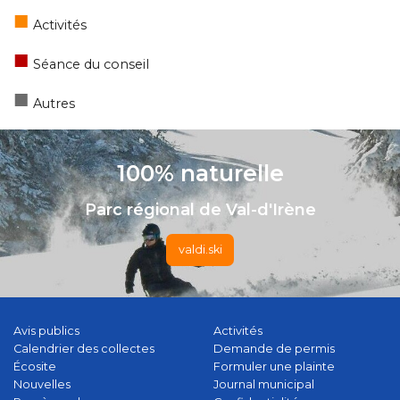
■
Activités
■
Séance du conseil
■
Autres
100% naturelle
Parc régional de Val-d'Irène
valdi.ski
Avis publics
Activités
Calendrier des collectes
Demande de permis
Écosite
Formuler une plainte
Nouvelles
Journal municipal