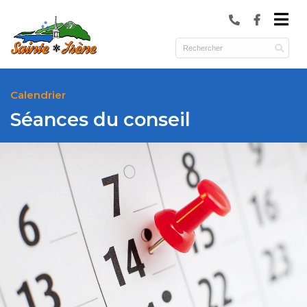
submenu (Municipalité )
submenu (Services )
ubmenu (Culture et loisirs )
Calendrier
Séances du conseil