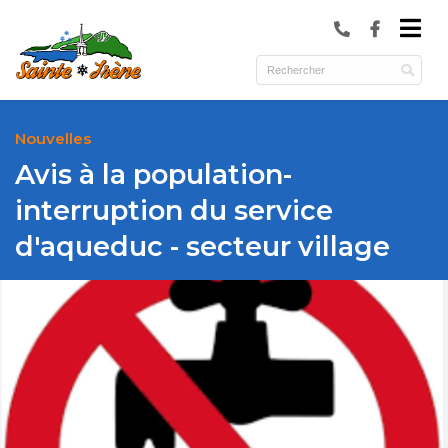
submenu (Municipalité )
submenu (Services )
ubmenu (Culture et loisirs )
Nouvelles
Avis à la population-
interruption du service
d'aqueduc - secteur village