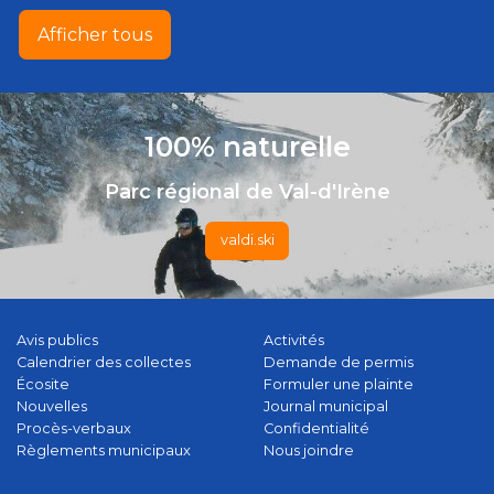
Afficher tous
100% naturelle
Parc régional de Val-d'Irène
valdi.ski
Avis publics
Activités
Calendrier des collectes
Demande de permis
Écosite
Formuler une plainte
Nouvelles
Journal municipal
Procès-verbaux
Confidentialité
Règlements municipaux
Nous joindre