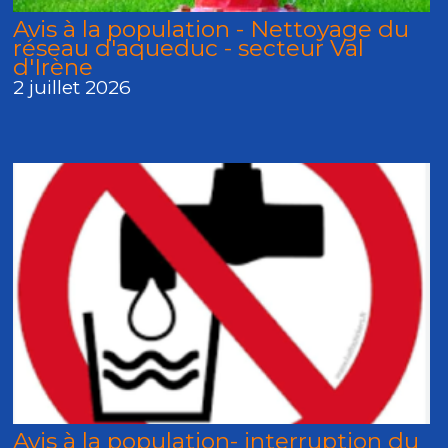
Avis à la population - Nettoyage du
réseau d'aqueduc - secteur Val
d'Irène
2 juillet 2026
Avis à la population- interruption du