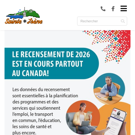
submenu (Municipalité )
submenu (Services )
ubmenu (Culture et loisirs )