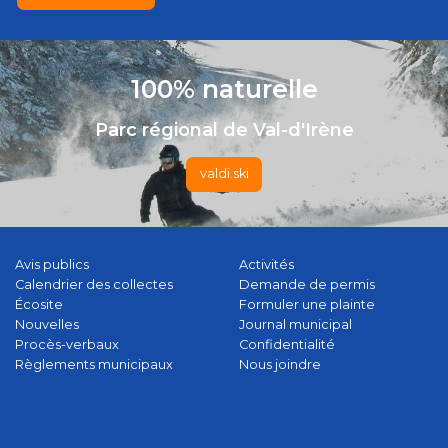
100% naturelle
Parc régional de Val-d'Irène
valdi.ski
Avis publics
Activités
Calendrier des collectes
Demande de permis
Écosite
Formuler une plainte
Nouvelles
Journal municipal
Procès-verbaux
Confidentialité
Règlements municipaux
Nous joindre