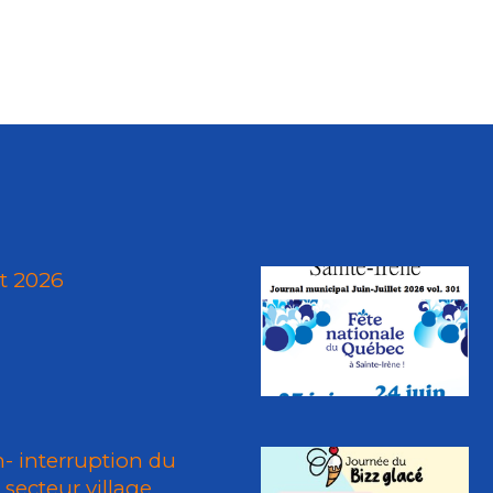
ût 2026
n- interruption du
 secteur village