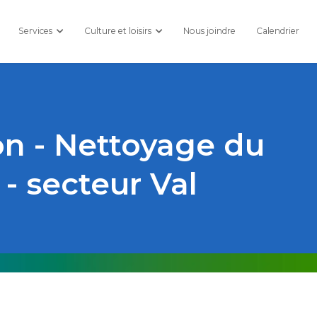
Services
Culture et loisirs
Nous joindre
Calendrier
ion - Nettoyage du
- secteur Val