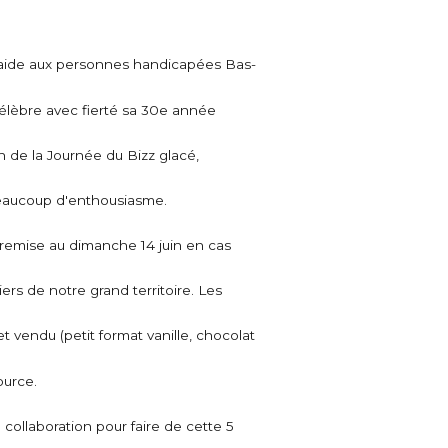
'aide aux personnes handicapées Bas-
célèbre avec fierté sa 30e année
 de la Journée du Bizz glacé,
eaucoup d'enthousiasme.
n (remise au dimanche 14 juin en cas
ers de notre grand territoire. Les
t vendu (petit format vanille, chocolat
ource.
collaboration pour faire de cette 5