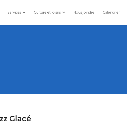
Services
Culture et loisirs
Nous joindre
Calendrier
zz Glacé