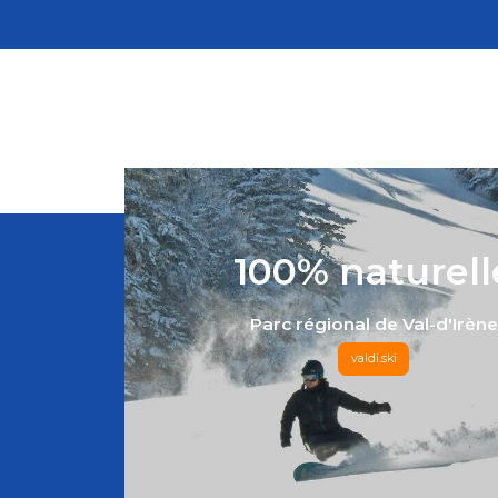
100% naturell
Parc régional de Val-d'Irène
valdi.ski