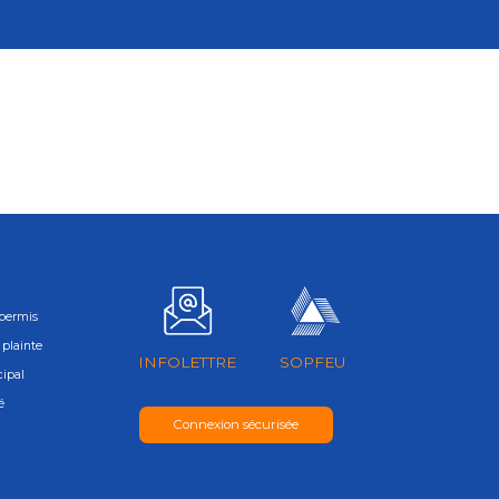
permis
plainte
INFOLETTRE
SOPFEU
cipal
é
Connexion sécurisée