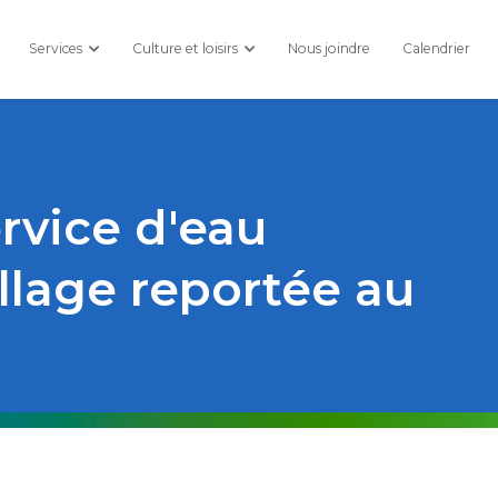
Services
Culture et loisirs
Nous joindre
Calendrier
rvice d'eau
illage reportée au