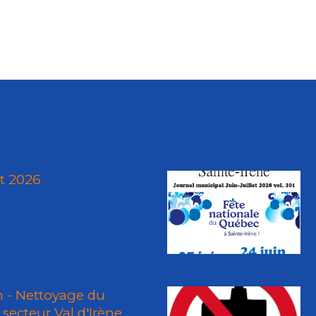
ût 2026
n - Nettoyage du
secteur Val d'Irène