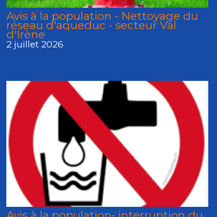
Avis à la population - Nettoyage du
réseau d'aqueduc - secteur Val
d'Irène
2 juillet 2026
Avis à la population- interruption du