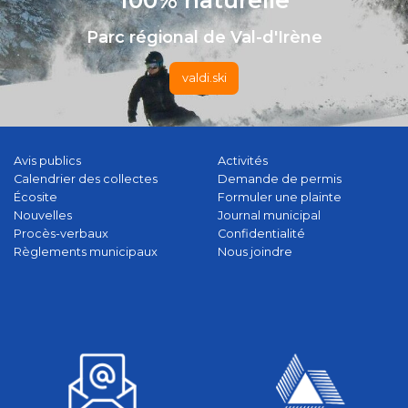
100% naturelle
Parc régional de Val-d'Irène
valdi.ski
Avis publics
Activités
Calendrier des collectes
Demande de permis
Écosite
Formuler une plainte
Nouvelles
Journal municipal
Procès-verbaux
Confidentialité
Règlements municipaux
Nous joindre