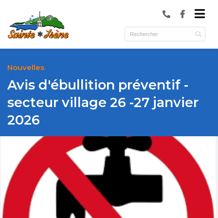
submenu (Municipalité )
submenu (Services )
ubmenu (Culture et loisirs )
Nouvelles
Avis d'ébullition préventif -
secteur village 26 -27 janvier
2026