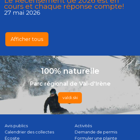
Le Recensement de 2026 est en
cours et chaque réponse compte!
27 mai 2026
Afficher tous
100% naturelle
Parc régional de Val-d'Irène
valdi.ski
Avis publics
Activités
Calendrier des collectes
Demande de permis
Écosite
Formuler une plainte