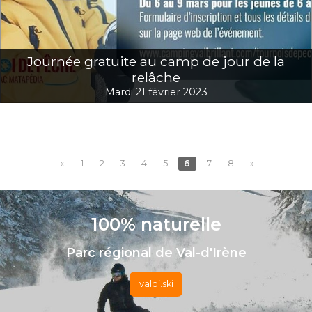
Journée gratuite au camp de jour de la
relâche
Mardi 21 février 2023
«
1
2
3
4
5
6
7
8
»
100% naturelle
Parc régional de Val-d'Irène
valdi.ski