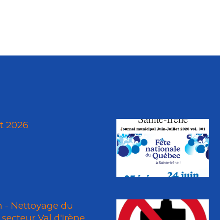
ût 2026
n - Nettoyage du
secteur Val d'Irène