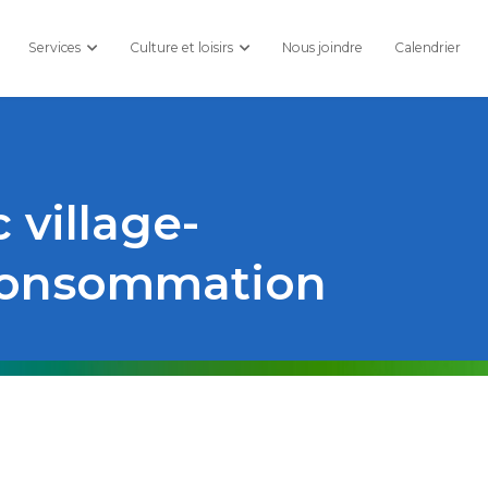
Services
Culture et loisirs
Nous joindre
Calendrier
village-
 consommation