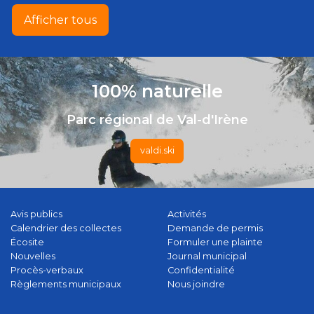
Afficher tous
100% naturelle
Parc régional de Val-d'Irène
valdi.ski
Avis publics
Activités
Calendrier des collectes
Demande de permis
Écosite
Formuler une plainte
Nouvelles
Journal municipal
Procès-verbaux
Confidentialité
Règlements municipaux
Nous joindre