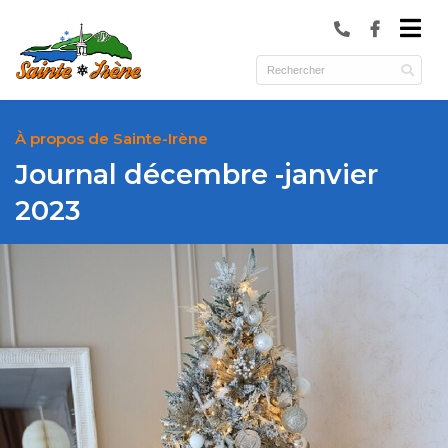
submenu (Municipalité )
submenu (Services )
ubmenu (Culture et loisirs )
À propos de Sainte-Irène
Journal décembre -janvier
2023