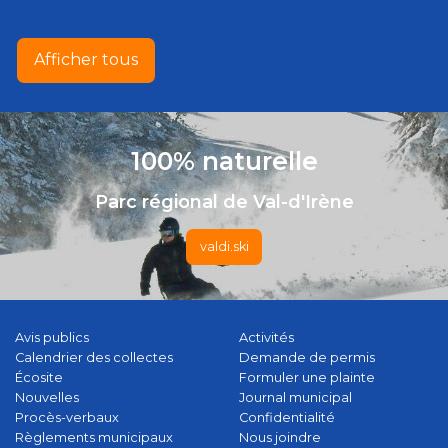
Afficher tous
100% naturelle
Parc régional de Val-d'Irène
valdi.ski
Avis publics
Activités
Calendrier des collectes
Demande de permis
Écosite
Formuler une plainte
Nouvelles
Journal municipal
Procès-verbaux
Confidentialité
Règlements municipaux
Nous joindre