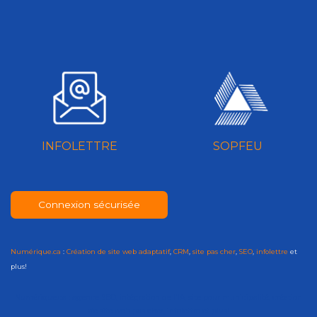
INFOLETTRE
SOPFEU
Connexion sécurisée
Numérique.ca
:
Création de site web adaptatif
,
CRM
,
site pas cher
,
SEO
,
infolettre
et
plus!
Numérique.ca
:
agence SEO
,
intégration de l'IA
,
site pour municipalité
,
création
de site web pas cher
,
infolettre
et plus!