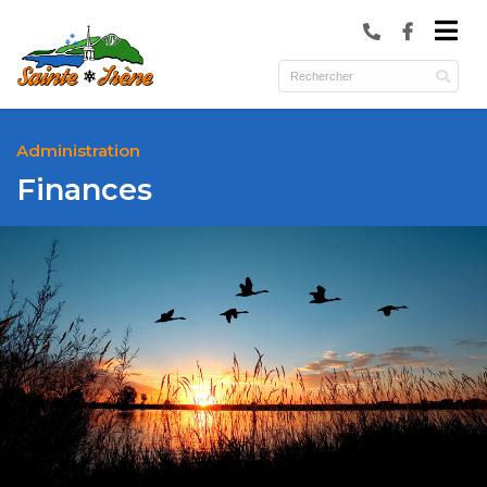
submenu (Municipalité )
submenu (Services )
ubmenu (Culture et loisirs )
Administration
Finances