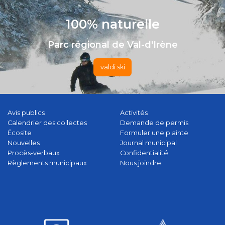
100% naturelle
Parc régional de Val-d'Irène
valdi.ski
Avis publics
Activités
Calendrier des collectes
Demande de permis
Écosite
Formuler une plainte
Nouvelles
Journal municipal
Procès-verbaux
Confidentialité
Règlements municipaux
Nous joindre