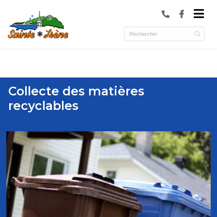
submenu (Municipalité )
submenu (Services )
ubmenu (Culture et loisirs )
Collecte des matières
recyclables